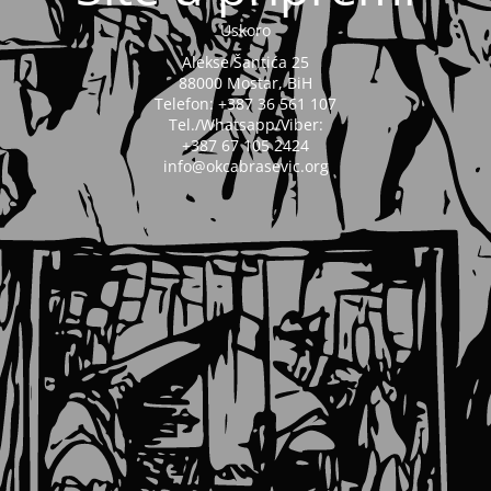
Uskoro
Alekse Šantića 25
88000 Mostar, BiH
Telefon: +387 36 561 107
Tel./Whatsapp/Viber:
+387 67 105 2424
info@okcabrasevic.org