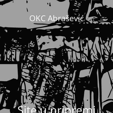
OKC Abrašević
Site u pripremi