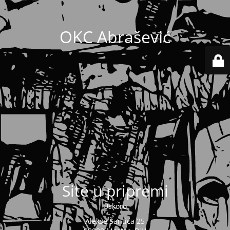
OKC Abrašević
Site u pripremi
Uskoro
Alekse Šantića 25