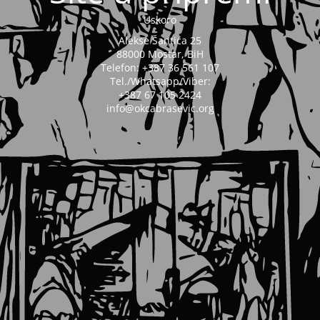
Uskoro
Alekse Šantića 25
88000 Mostar, BiH
Telefon: +387 36 561 107
Tel./Whatsapp/Viber:
+387 67 105 2424
info@okcabrasevic.org