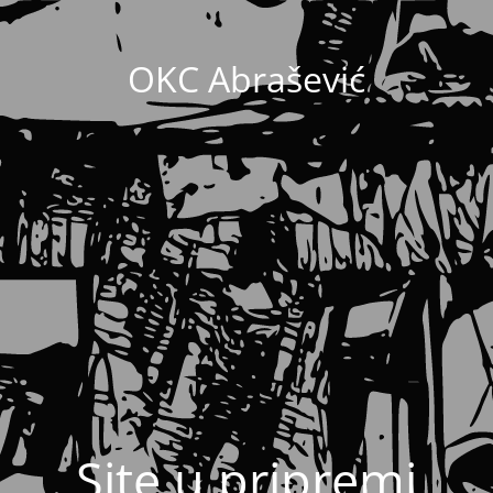
OKC Abrašević
Site u pripremi